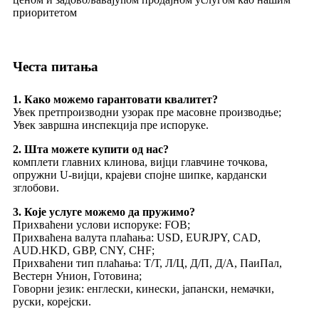
приоритетом
Честа питања
1. Како можемо гарантовати квалитет?
Увек претпроизводни узорак пре масовне производње;
Увек завршна инспекција пре испоруке.
2. Шта можете купити од нас?
комплети главних клинова, вијци главчине точкова,
опружни U-вијци, крајеви спојне шипке, кардански
зглобови.
3. Које услуге можемо да пружимо?
Прихваћени услови испоруке: FOB;
Прихваћена валута плаћања: USD, EURJPY, CAD,
AUD.HKD, GBP, CNY, CHF;
Прихваћени тип плаћања: Т/Т, Л/Ц, Д/П, Д/А, ПаиПал,
Вестерн Унион, Готовина;
Говорни језик: енглески, кинески, јапански, немачки,
руски, корејски.