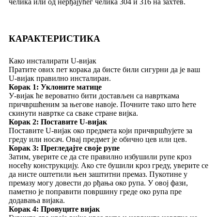
челика или од нерђајућег челика 304 и 316 на захтев.
КАРАКТЕРИСТИКА
Како инсталирати U-вијак
Пратите ових пет корака да бисте били сигурни да је ваш
U-вијак правилно инсталиран.
Корак 1: Уклоните матице
У-вијак ће вероватно бити достављен са наврткама
причвршћеним за његове навоје. Почните тако што ћете
скинути навртке са сваке стране вијка.
Корак 2: Поставите U-вијак
Поставите U-вијак око предмета који причвршћујете за
греду или носач. Овај предмет је обично цев или цев.
Корак 3: Прегледајте своје рупе
Затим, уверите се да сте правилно избушили рупе кроз
носећу конструкцију. Ако сте бушили кроз греду, уверите се
да нисте оштетили њен заштитни премаз. Пукотине у
премазу могу довести до рђања око рупа. У овој фази,
паметно је поправити површину греде око рупа пре
додавања вијака.
Корак 4: Провуците вијак