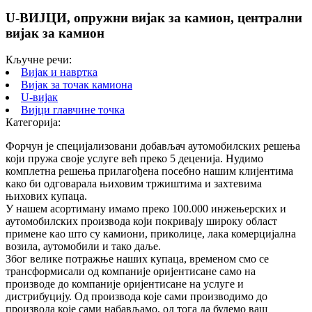
U-ВИЈЦИ, опружни вијак за камион, централни
вијак за камион
Кључне речи:
Вијак и навртка
Вијак за точак камиона
U-вијак
Вијци главчине точка
Категорија:
Форчун је специјализовани добављач аутомобилских решења
који пружа своје услуге већ преко 5 деценија. Нудимо
комплетна решења прилагођена посебно нашим клијентима
како би одговарала њиховим тржиштима и захтевима
њихових купаца.
У нашем асортиману имамо преко 100.000 инжењерских и
аутомобилских производа који покривају широку област
примене као што су камиони, приколице, лака комерцијална
возила, аутомобили и тако даље.
Због велике потражње наших купаца, временом смо се
трансформисали од компаније оријентисане само на
производе до компаније оријентисане на услуге и
дистрибуцију. Од производа које сами производимо до
производа које сами набављамо, од тога да будемо ваш