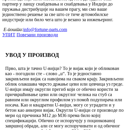
партнер у ланцу снабдевања и снабдевања у Индији до
пружања дистрибуције на вашем прагу, ми смо ваше
јединствено решење за све што се тиче аутомобилске
индустрије или било чега што је везано за инжењеринг.
Е-пошта:
info@fortune-parts.com
УПИТ
Повезани производи
УВОД У ПРОИЗВОД
Прво, шта је тачно U-вијци? То је вијак који је обликован
као - погодили сте - слово „u“. То је једноставно
закривљени вијак са навојима на сваком крају. Закривљени
облик олакшава чврсто држање цеви или цевчица уз греде.
U-вијци имају округли прегиб који се обично користи за
причвршћивање цеви или округлог челика на стуб са
равним или округлим профилом уз помоћ подупирача или
носача. Као и квадратни U-вијци, могу се уградити и у
бетон као анкерни вијак. Округли U-вијци се производе по
мери од пречника М12 до М36 према било којој
спецификацији. Обично се испоручују у поцинкованој
завршној обради, али се могу испоручивати и од обичног