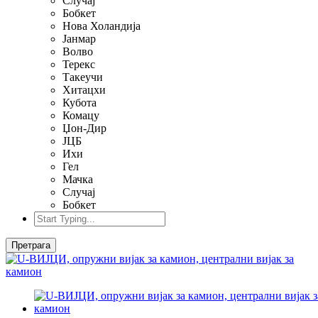
Случај
Бобкет
Нова Холандија
Јанмар
Волво
Терекс
Такеучи
Хитацхи
Кубота
Комацу
Џон-Дир
ЈЦБ
Ихи
Гел
Мачка
Случај
Бобкет
Претрага