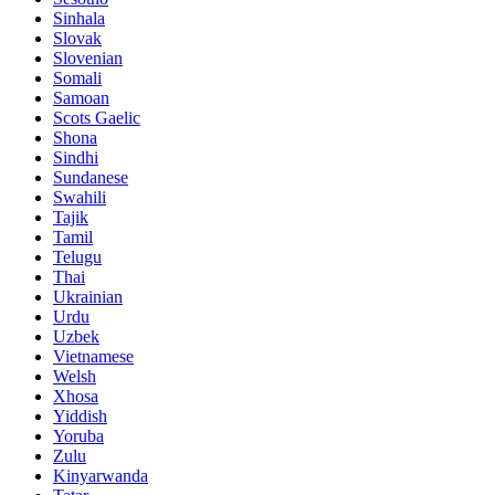
Sinhala
Slovak
Slovenian
Somali
Samoan
Scots Gaelic
Shona
Sindhi
Sundanese
Swahili
Tajik
Tamil
Telugu
Thai
Ukrainian
Urdu
Uzbek
Vietnamese
Welsh
Xhosa
Yiddish
Yoruba
Zulu
Kinyarwanda