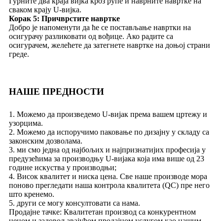
Гурните два краја вијка кроз рупе и наврните навртке на
сваком крају U-вијка.
Корак 5: Причврстите навртке
Добро је напоменути да ће се постављање навртки на
осигурачу разликовати од вођице. Ако радите са
осигурачем, желећете да затегнете навртке на доњој страни
греде.
НАШЕ ПРЕДНОСТИ
1. Можемо да произведемо U-вијак према вашем цртежу и
узорцима.
2. Можемо да испоручимо паковање по дизајну у складу са
законским дозволама.
3. ми смо једна од најбољих и најпризнатијих професија у
предузећима за производњу U-вијака која има више од 23
године искуства у производњи;
4. Висок квалитет и ниска цена. Све наше производе мора
поново прегледати наша контрола квалитета (QC) пре него
што кренемо.
5. други се могу консултовати са нама.
Продајне тачке: Квалитетан производ са конкурентном
ценом и задовољавајућом продајном услугом као нашим