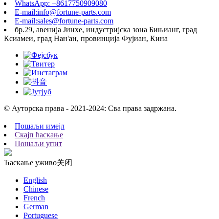
WhatsApp: +8617750909080
E-mail:info@fortune-parts.com
E-mail:sales@fortune-parts.com
бр.29, авенија Јинхе, индустријска зона Бињианг, град
Ксиамеи, град Нан'ан, провинција Фујиан, Кина
© Ауторска права - 2021-2024: Сва права задржана.
Пошаљи имејл
Скајп ћаскање
Пошаљи упит
Ћаскање уживо
关闭
English
Chinese
French
German
Portuguese