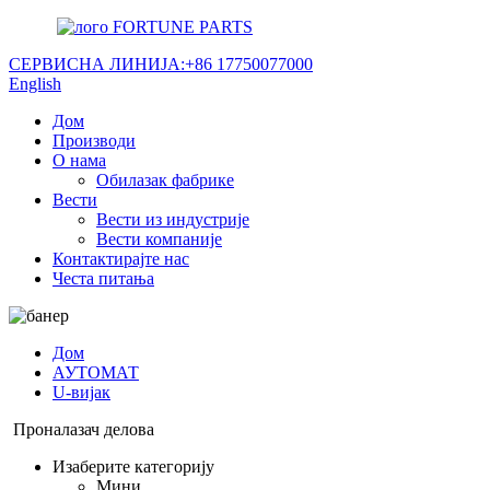
FORTUNE PARTS
СЕРВИСНА ЛИНИЈА:
+86 17750077000
English
Дом
Производи
О нама
Обилазак фабрике
Вести
Вести из индустрије
Вести компаније
Контактирајте нас
Честа питања
Дом
АУТОМАТ
U-вијак
Проналазач делова
Изаберите категорију
Мини