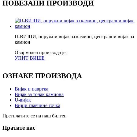
ПОВЕЗАНИ ПРОИЗВОДИ
U-ВИЈЦИ, опружни вијак за камион, централни вијак за
камион
Овај модел производа је:
УПИТ
ВИШЕ
ОЗНАКЕ ПРОИЗВОДА
Вијак и навртка
Вијак за точак камиона
U-вијак
Вијци главчине точка
Претплатите се на наш билтен
Пратите нас