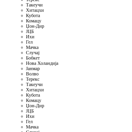
Такеучи
Хитацхи
Кубота
Комацу
Џон-Дир
ЈЦБ
Ихи
Гел
Мачка
Случај
Бобкет
Нова Холандија
Јанмар
Волво
Терекс
Такеучи
Хитацхи
Кубота
Комацу
Џон-Дир
ЈЦБ
Ихи
Гел
Мачка