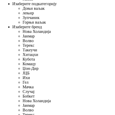
Изаберите подкатегорију
Доњи ваљак
лењир
Зупчаник
Горњи ваљак
Изаберите бренд
Нова Холандија
Јанмар
Волво
Терекс
Такеучи
Хитацхи
Кубота
Комацу
Џон-Дир
ЈЦБ
Ихи
Гел
Мачка
Случај
Бобкет
Нова Холандија
Јанмар
Волво
Терекс