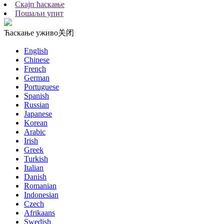
Скајп ћаскање
Пошаљи упит
Ћаскање уживо
关闭
English
Chinese
French
German
Portuguese
Spanish
Russian
Japanese
Korean
Arabic
Irish
Greek
Turkish
Italian
Danish
Romanian
Indonesian
Czech
Afrikaans
Swedish