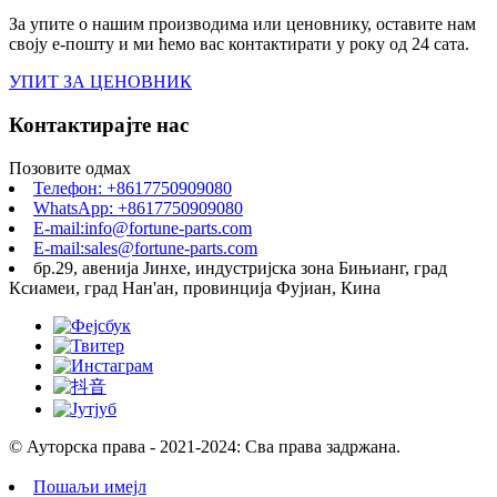
За упите о нашим производима или ценовнику, оставите нам
своју е-пошту и ми ћемо вас контактирати у року од 24 сата.
УПИТ ЗА ЦЕНОВНИК
Контактирајте нас
Позовите одмах
Телефон: +8617750909080
WhatsApp: +8617750909080
E-mail:info@fortune-parts.com
E-mail:sales@fortune-parts.com
бр.29, авенија Јинхе, индустријска зона Бињианг, град
Ксиамеи, град Нан'ан, провинција Фујиан, Кина
© Ауторска права - 2021-2024: Сва права задржана.
Пошаљи имејл