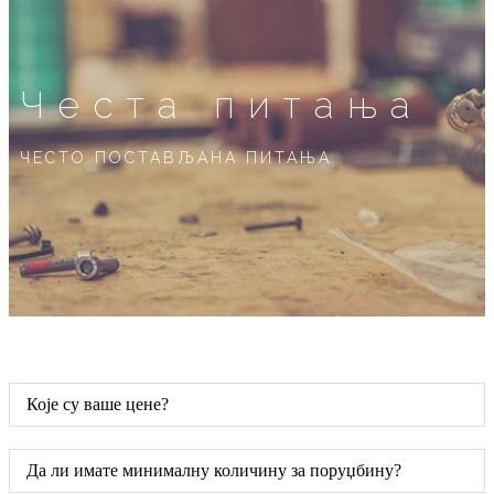
Честа питања
ЧЕСТО ПОСТАВЉАНА ПИТАЊА
Које су ваше цене?
Да ли имате минималну количину за поруџбину?