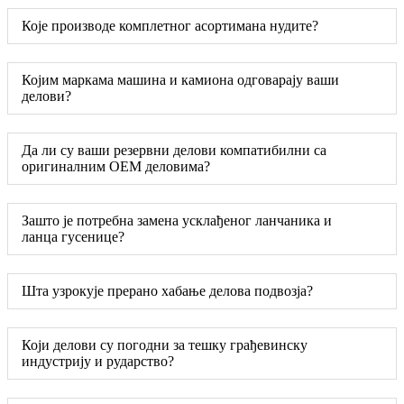
Које производе комплетног асортимана нудите?
Којим маркама машина и камиона одговарају ваши
делови?
Да ли су ваши резервни делови компатибилни са
оригиналним OEM деловима?
Зашто је потребна замена усклађеног ланчаника и
ланца гусенице?
Шта узрокује прерано хабање делова подвозја?
Који делови су погодни за тешку грађевинску
индустрију и рударство?