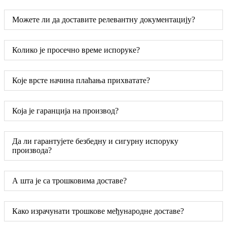
Можете ли да доставите релевантну документацију?
Колико је просечно време испоруке?
Које врсте начина плаћања прихватате?
Која је гаранција на производ?
Да ли гарантујете безбедну и сигурну испоруку
производа?
А шта је са трошковима доставе?
Како израчунати трошкове међународне доставе?