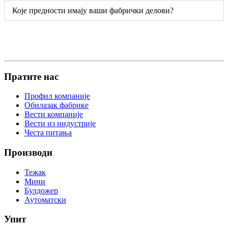
Које предности имају ваши фабрички делови?
Пратите нас
Профил компаније
Обилазак фабрике
Вести компаније
Вести из индустрије
Честа питања
Производи
Тежак
Мини
Булдожер
Аутоматски
Упит