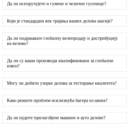
Да ли испоручујете и гумене и челичне гусенице?
Који је стандардни век трајања ваших делова шасије?
Да ли подржавате глобалну велепродају и дистрибуцију
на велико?
Да ли су ваши производи квалификовани за глобални
извоз?
Могу ли добити узорке делова за тестирање квалитета?
Како решити проблем исклизнућа багера из шина?
Да ли нудите прилагођене машине и ауто делове?