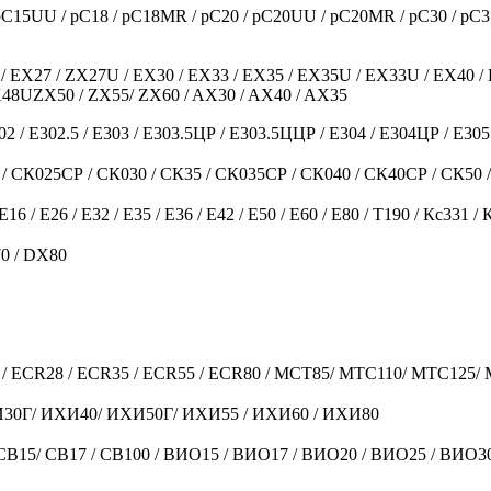
 pC15UU / pC18 / pC18MR / pC20 / pC20UU / pC20MR / pC30 / pC
/ EX27 / ZX27U / EX30 / EX33 / EX35 / EX35U / EX33U / EX40 / 
ZX48UZX50 / ZX55/ ZX60 / AX30 / AX40 / AX35
302 / Е302.5 / Е303 / Е303.5ЦР / Е303.5ЦЦР / Е304 / Е304ЦР / Е305.
/ СК025СР / СК030 / СК35 / СК035СР / СК040 / СК40СР / СК50 /
/ Е16 / Е26 / Е32 / Е35 / Е36 / Е42 / Е50 / Е60 / Е80 / Т190 / Кс331 / 
0 / DX80
C80 / ECR28 / ECR35 / ECR55 / ECR80 / MCT85/ MTC110/ MTC125
ХИ30Г/ ИХИ40/ ИХИ50Г/ ИХИ55 / ИХИ60 / ИХИ80
 / Б7 / СВ15/ СВ17 / СВ100 / ВИО15 / ВИО17 / ВИО20 / ВИО25 / 