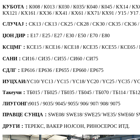
КУБОТА：
К008 / К013 / К030 / К035/ К040 / К045 / КХ14 / 
КX121 / КX161 / КX36 / КX41 / КX61 / КX71/ КX91 / У15 / У17 / 
СЛУЧАЈ：
CK13 / CK13 / CK25 / CK28 / CK30 / CK35 / CK36 /
ЏОН ДИР：
Е17 / Е25 / Е27 / Е30 / Е50 / Е70 / Е80
КСЦМГ：
КСЕ15 / КСЕ16 / КСЕ18 / КСЕ35 / КСЕ55 / КСЕ65 /
САНИ：
СИ16 / СИ35 / СИ55 / СИ60 / СИ75
СДЛГ：
ЕР616 / ЕР636 / ЕР655 / ЕР660 / ЕР675
ИУЦХАИ:
YC10/ YC13 / YC15 / YC18/ YC20 / YC25 / YC35 / Y
Такеучи：
ТБ015 / ТБ025 / ТБ035 / ТБ045 / ТБ070 / ТБ114 / ТБ12
ЛИУГОНГ:
9015 / 9035/ 9045/ 9055/ 906/ 907/ 908/ 9075
ПРАВЦЕ СУНЦА：
SWE08/ SWE18/ SWE25/ WE35/ SWE60/ 
ДРУГИ：
ТЕРЕКС, ВАКЕР НОЈСОН, РИНОСЕРОС ИТД.