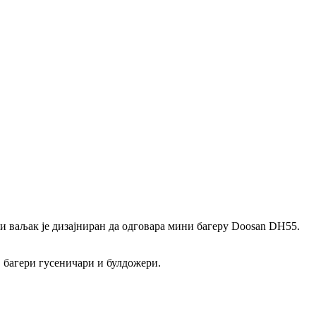
и ваљак је дизајниран да одговара мини багеру Doosan DH55.
 багери гусеничари и булдожери.