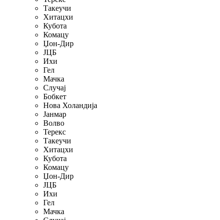
Такеучи
Хитацхи
Кубота
Комацу
Џон-Дир
ЈЦБ
Ихи
Гел
Мачка
Случај
Бобкет
Нова Холандија
Јанмар
Волво
Терекс
Такеучи
Хитацхи
Кубота
Комацу
Џон-Дир
ЈЦБ
Ихи
Гел
Мачка