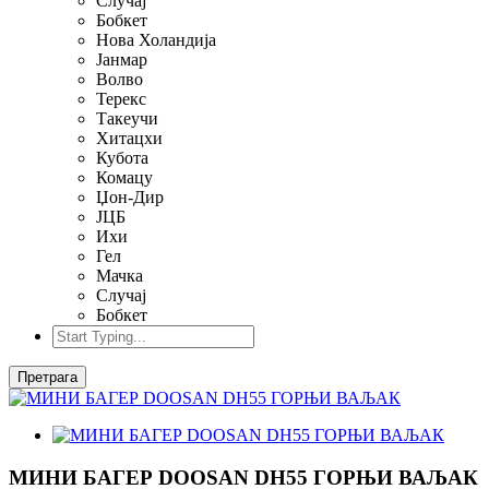
Случај
Бобкет
Нова Холандија
Јанмар
Волво
Терекс
Такеучи
Хитацхи
Кубота
Комацу
Џон-Дир
ЈЦБ
Ихи
Гел
Мачка
Случај
Бобкет
Претрага
МИНИ БАГЕР DOOSAN DH55 ГОРЊИ ВАЉАК