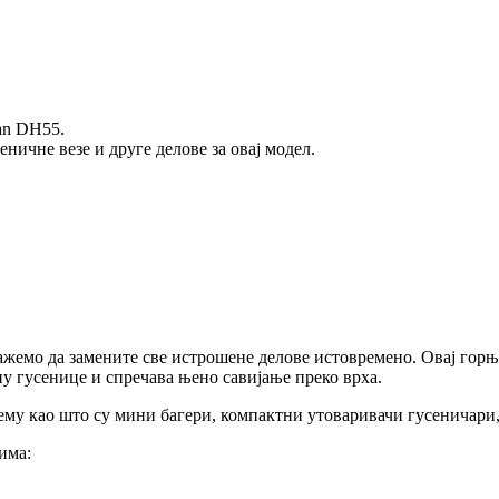
an DH55.
ничне везе и друге делове за овај модел.
лажемо да замените све истрошене делове истовремено. Овај горњ
у гусенице и спречава њено савијање преко врха.
у као што су мини багери, компактни утоваривачи гусеничари,
има: