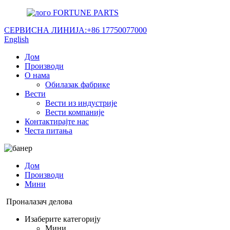
FORTUNE PARTS
СЕРВИСНА ЛИНИЈА:
+86 17750077000
English
Дом
Производи
О нама
Обилазак фабрике
Вести
Вести из индустрије
Вести компаније
Контактирајте нас
Честа питања
Дом
Производи
Мини
Проналазач делова
Изаберите категорију
Мини