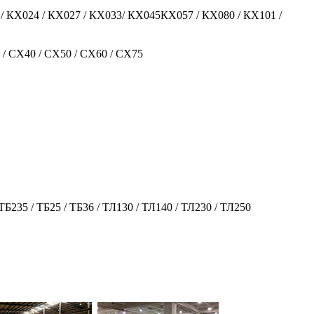
8 / КX024 / КX027 / КX033/ КX045КX057 / КX080 / КX101 /
 / CX40 / CX50 / CX60 / CX75
 ТБ235 / ТБ25 / ТБ36 / ТЛ130 / ТЛ140 / ТЛ230 / ТЛ250