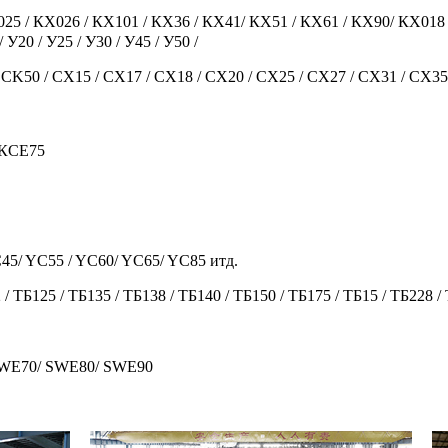
КХ025 / КХ026 / КХ101 / КХ36 / КХ41/ КХ51 / КХ61 / КХ90/ КX01
У20 / У25 / У30 / У45 / У50 /
 CK50 / CX15 / CX17 / CX18 / CX20 / CX25 / CX27 / CX31 / CX35
 КСЕ75
C45/ YC55 / YC60/ YC65/ YC85 итд.
 / ТБ125 / ТБ135 / ТБ138 / ТБ140 / ТБ150 / ТБ175 / ТБ15 / ТБ228 /
SWE70/ SWE80/ SWE90