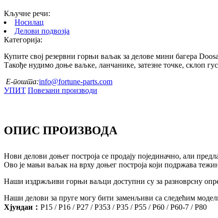
Кључне речи:
Носилац
Делови подвозја
Категорија:
Купите свој резервни горњи ваљак за делове мини багера Doos
Такође нудимо доње ваљке, ланчанике, затезне точке, склоп гусе
Е-пошта:
info@fortune-parts.com
УПИТ
Повезани производи
ОПИС ПРОИЗВОДА
Нови делови доњег построја се продају појединачно, али пред
Ово је мањи ваљак на врху доњег построја који подржава тежин
Наши издржљиви горњи ваљци доступни су за разноврсну опрем
Наши делови за пруге могу бити заменљиви са следећим модел
Хјундаи：
Р15 / Р16 / Р27 / Р35З / Р35 / Р55 / Р60 / Р60-7 / Р80