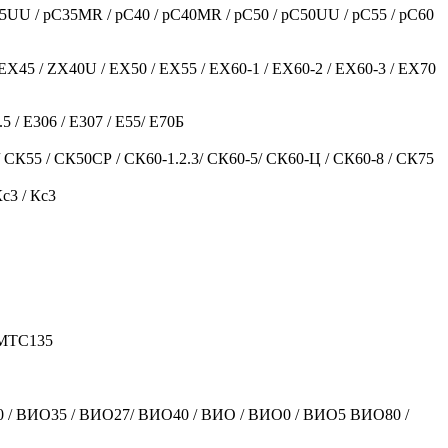
35UU / pC35MR / pC40 / pC40MR / pC50 / pC50UU / pC55 / pC60
EX45 / ZX40U / EX50 / EX55 / EX60-1 / EX60-2 / EX60-3 / EX70
5 / Е306 / Е307 / Е55/ Е70Б
 СК55 / СК50СР / СК60-1.2.3/ СК60-5/ СК60-Ц / СК60-8 / СК75
Кс3 / Кс3
/ MTC135
ВИО30 / ВИО35 / ВИО27/ ВИО40 / ВИО / ВИО0 / ВИО5 ВИО80 /