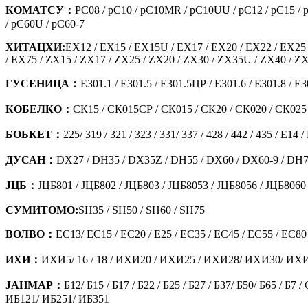
КОМАТСУ：
PC08 / pC10 / pC10MR / pC10UU / pC12 / pC15 /
/ pC60U / pC60-7
ХИТАЦХИ:
EX12 / EX15 / EX15U / EX17 / EX20 / EX22 / EX25 
/ EX75 / ZX15 / ZX17 / ZX25 / ZX20 / ZX30 / ZX35U / ZX40 / 
ГУСЕНИЦА：
Е301.1 / Е301.5 / Е301.5ЦР / Е301.6 / Е301.8 / Е
КОБЕЛКО：
СК15 / СК015СР / СК015 / СК20 / СК020 / СК025 
БОБКЕТ：
225/ 319 / 321 / 323 / 331/ 337 / 428 / 442 / 435 / Е14 
ДУСАН：
DX27 / DH35 / DX35Z / DH55 / DX60 / DX60-9 / DH7
ЈЦБ：
ЈЦБ801 / ЈЦБ802 / ЈЦБ803 / ЈЦБ8053 / ЈЦБ8056 / ЈЦБ8060
СУМИТОМО:
SH35 / SH50 / SH60 / SH75
ВОЛВО：
EC13/ EC15 / EC20 / E25 / EC35 / EC45 / EC55 / E
ИХИ：
ИХИ5/ 16 / 18 / ИХИ20 / ИХИ25 / ИХИ28/ ИХИ30/ И
ЈАНМАР：
Б12/ Б15 / Б17 / Б22 / Б25 / Б27 / Б37/ Б50/ Б65
ИБ121/ ИБ251/ ИБ351