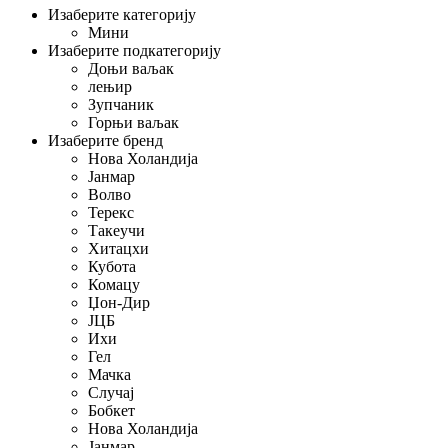
Изаберите категорију
Мини
Изаберите подкатегорију
Доњи ваљак
лењир
Зупчаник
Горњи ваљак
Изаберите бренд
Нова Холандија
Јанмар
Волво
Терекс
Такеучи
Хитацхи
Кубота
Комацу
Џон-Дир
ЈЦБ
Ихи
Гел
Мачка
Случај
Бобкет
Нова Холандија
Јанмар