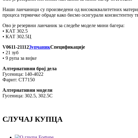
Наши ланчаници су произведени од висококвалитетних материјал
процеса термичке обраде како бисмо осигурали конзистентну 
Ово је резервни ланчаник за следеће моделе мини багера:
• КАТ 302.5
• КАТ 302.5Ц
V0611-21112
Зупчаник
Спецификације
• 21 зуб
• 9 рупа за вијке
Алтернативни број дела
Гусеница: 140-4022
Фарит: CT7150
Алтернативни модели
Гусеница: 302.5, 302.5C
СЛУЧАЈ КУПЦА