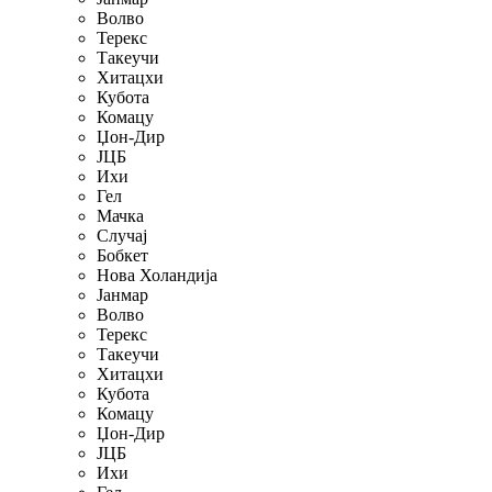
Волво
Терекс
Такеучи
Хитацхи
Кубота
Комацу
Џон-Дир
ЈЦБ
Ихи
Гел
Мачка
Случај
Бобкет
Нова Холандија
Јанмар
Волво
Терекс
Такеучи
Хитацхи
Кубота
Комацу
Џон-Дир
ЈЦБ
Ихи