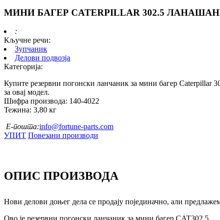
МИНИ БАГЕР CATERPILLAR 302.5 ЛАНАШАНИ
:
Кључне речи:
Зупчаник
Делови подвозја
Категорија:
Купите резервни погонски ланчаник за мини багер Caterpillar 30
за овај модел.
Шифра производа: 140-4022
Тежина: 3,80 кг
Е-пошта:
info@fortune-parts.com
УПИТ
Повезани производи
ОПИС ПРОИЗВОДА
Нови делови доњег дела се продају појединачно, али предлаже
Ово је резервни погонски ланчаник за мини багер CAT302.5.