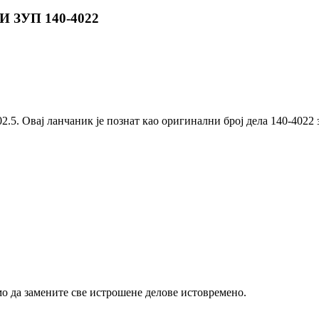
 ЗУП 140-4022
2.5. Овај ланчаник је познат као оригинални број дела 140-4022 за
мо да замените све истрошене делове истовремено.