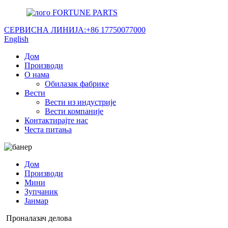
FORTUNE PARTS
СЕРВИСНА ЛИНИЈА:
+86 17750077000
English
Дом
Производи
О нама
Обилазак фабрике
Вести
Вести из индустрије
Вести компаније
Контактирајте нас
Честа питања
Дом
Производи
Мини
Зупчаник
Јанмар
Проналазач делова