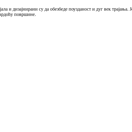
а и дизајнирани су да обезбеде поузданост и дуг век трајања. 
тврдоћу површине.