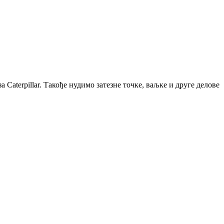
 Caterpillar. Такође нудимо затезне точке, ваљке и друге делове