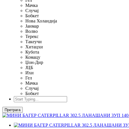
Гел
Мачка
Случај
Бобкет
Нова Холандија
Јанмар
Волво
Терекс
Такеучи
Хитацхи
Кубота
Комацу
Џон-Дир
ЈЦБ
Ихи
Гел
Мачка
Случај
Бобкет
Претрага