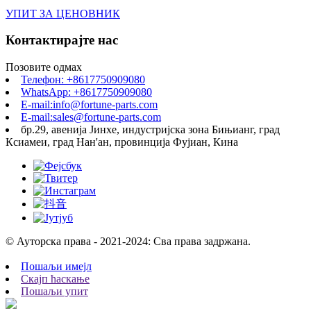
УПИТ ЗА ЦЕНОВНИК
Контактирајте нас
Позовите одмах
Телефон: +8617750909080
WhatsApp: +8617750909080
E-mail:info@fortune-parts.com
E-mail:sales@fortune-parts.com
бр.29, авенија Јинхе, индустријска зона Бињианг, град
Ксиамеи, град Нан'ан, провинција Фујиан, Кина
© Ауторска права - 2021-2024: Сва права задржана.
Пошаљи имејл
Скајп ћаскање
Пошаљи упит