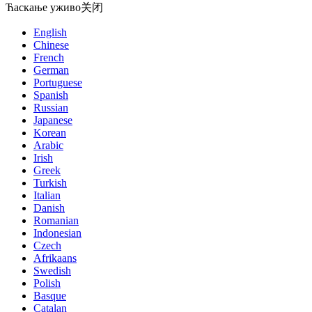
Ћаскање уживо
关闭
English
Chinese
French
German
Portuguese
Spanish
Russian
Japanese
Korean
Arabic
Irish
Greek
Turkish
Italian
Danish
Romanian
Indonesian
Czech
Afrikaans
Swedish
Polish
Basque
Catalan