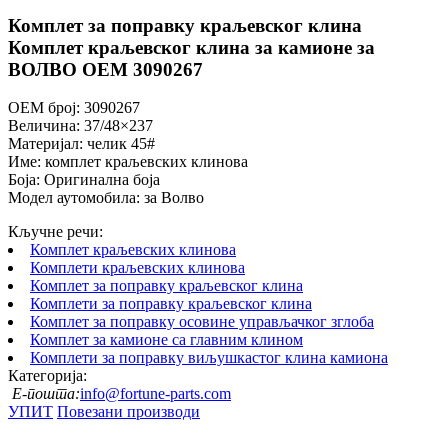
Комплет за поправку краљевског клина
Комплет краљевског клина за камионе за
ВОЛВО ОЕМ 3090267
ОЕМ број: 3090267
Величина: 37/48×237
Материјал: челик 45#
Име: комплет краљевских клинова
Боја: Оригинална боја
Модел аутомобила: за Волво
Кључне речи:
Комплет краљевских клинова
Комплети краљевских клинова
Комплет за поправку краљевског клина
Комплети за поправку краљевског клина
Комплет за поправку осовине управљачког зглоба
Комплет за камионе са главним клином
Комплети за поправку виљушкастог клина камиона
Категорија:
Е-пошта:
info@fortune-parts.com
УПИТ
Повезани производи