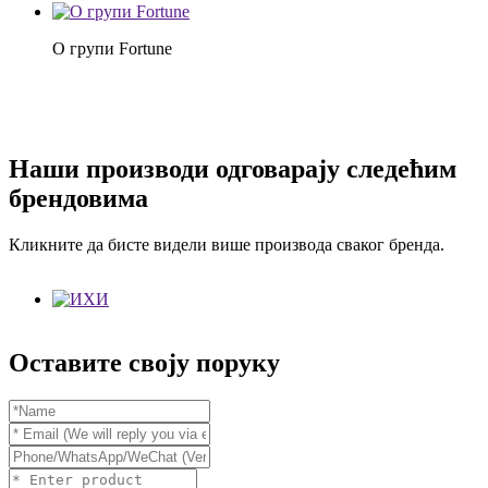
О групи Fortune
Наши производи одговарају следећим
брендовима
Кликните да бисте видели више производа сваког бренда.
Оставите своју поруку