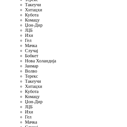
Такеучи
Хитацхи
Кубота
Комацу
Џон-Дир
ЈЦБ
Ихи
Гел
Мачка
Случај
Бобкет
Нова Холандија
Јанмар
Волво
Терекс
Такеучи
Хитацхи
Кубота
Комацу
Џон-Дир
ЈЦБ
Ихи
Гел
Мачка