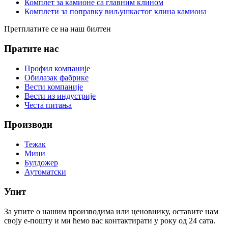
Комплет за камионе са главним клином
Комплети за поправку виљушкастог клина камиона
Претплатите се на наш билтен
Пратите нас
Профил компаније
Обилазак фабрике
Вести компаније
Вести из индустрије
Честа питања
Производи
Тежак
Мини
Булдожер
Аутоматски
Упит
За упите о нашим производима или ценовнику, оставите нам
своју е-пошту и ми ћемо вас контактирати у року од 24 сата.