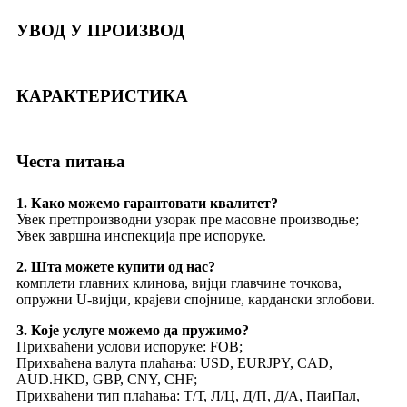
УВОД У ПРОИЗВОД
КАРАКТЕРИСТИКА
Честа питања
1. Како можемо гарантовати квалитет?
Увек претпроизводни узорак пре масовне производње;
Увек завршна инспекција пре испоруке.
2. Шта можете купити од нас?
комплети главних клинова, вијци главчине точкова,
опружни U-вијци, крајеви спојнице, кардански зглобови.
3. Које услуге можемо да пружимо?
Прихваћени услови испоруке: FOB;
Прихваћена валута плаћања: USD, EURJPY, CAD,
AUD.HKD, GBP, CNY, CHF;
Прихваћени тип плаћања: Т/Т, Л/Ц, Д/П, Д/А, ПаиПал,