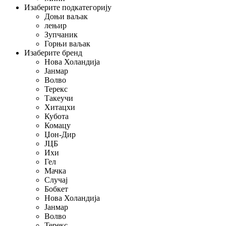
Изаберите подкатегорију
Доњи ваљак
лењир
Зупчаник
Горњи ваљак
Изаберите бренд
Нова Холандија
Јанмар
Волво
Терекс
Такеучи
Хитацхи
Кубота
Комацу
Џон-Дир
ЈЦБ
Ихи
Гел
Мачка
Случај
Бобкет
Нова Холандија
Јанмар
Волво
Терекс