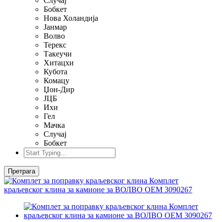
Случај
Бобкет
Нова Холандија
Јанмар
Волво
Терекс
Такеучи
Хитацхи
Кубота
Комацу
Џон-Дир
ЈЦБ
Ихи
Гел
Мачка
Случај
Бобкет
Претрага