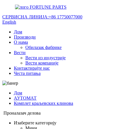
FORTUNE PARTS
СЕРВИСНА ЛИНИЈА:
+86 17750077000
English
Дом
Производи
О нама
Обилазак фабрике
Вести
Вести из индустрије
Вести компаније
Контактирајте нас
Честа питања
Дом
АУТОМАТ
Комплет краљевских клинова
Проналазач делова
Изаберите категорију
Мини