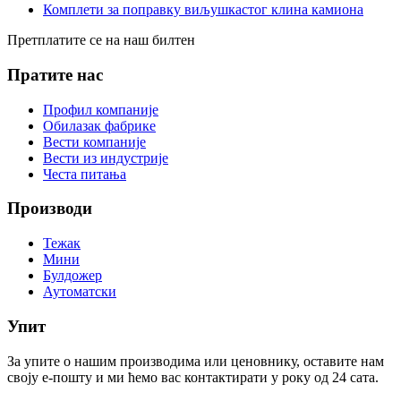
Комплети за поправку виљушкастог клина камиона
Претплатите се на наш билтен
Пратите нас
Профил компаније
Обилазак фабрике
Вести компаније
Вести из индустрије
Честа питања
Производи
Тежак
Мини
Булдожер
Аутоматски
Упит
За упите о нашим производима или ценовнику, оставите нам
своју е-пошту и ми ћемо вас контактирати у року од 24 сата.