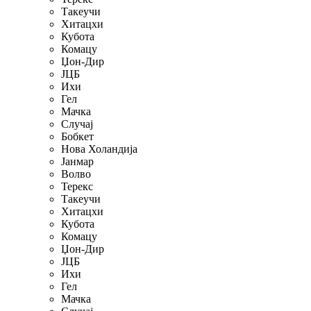
Такеучи
Хитацхи
Кубота
Комацу
Џон-Дир
ЈЦБ
Ихи
Гел
Мачка
Случај
Бобкет
Нова Холандија
Јанмар
Волво
Терекс
Такеучи
Хитацхи
Кубота
Комацу
Џон-Дир
ЈЦБ
Ихи
Гел
Мачка