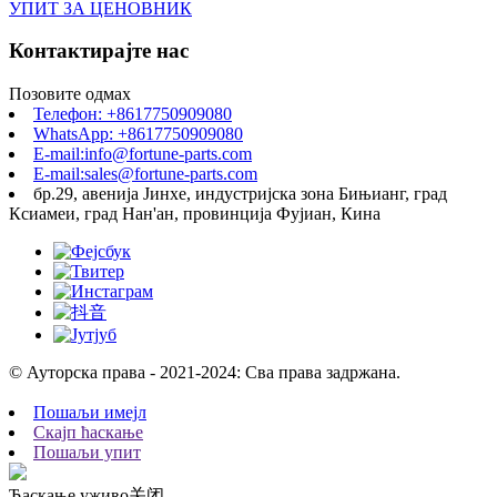
УПИТ ЗА ЦЕНОВНИК
Контактирајте нас
Позовите одмах
Телефон: +8617750909080
WhatsApp: +8617750909080
E-mail:info@fortune-parts.com
E-mail:sales@fortune-parts.com
бр.29, авенија Јинхе, индустријска зона Бињианг, град
Ксиамеи, град Нан'ан, провинција Фујиан, Кина
© Ауторска права - 2021-2024: Сва права задржана.
Пошаљи имејл
Скајп ћаскање
Пошаљи упит
Ћаскање уживо
关闭