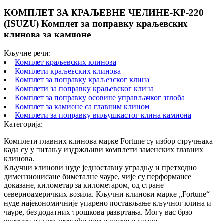
КОМПЛЕТ ЗА КРАЉЕВНЕ ЧЕЛИНЕ-KP-220
(ISUZU) Комплет за поправку краљевских
клинова за камионе
Кључне речи:
Комплет краљевских клинова
Комплети краљевских клинова
Комплет за поправку краљевског клина
Комплети за поправку краљевског клина
Комплет за поправку осовине управљачког зглоба
Комплет за камионе са главним клином
Комплети за поправку виљушкастог клина камиона
Категорија:
Комплети главних клинова марке Fortune су избор стручњака
када су у питању издржљиви комплети заменских главних
клинова.
Кључни клинови нуде једноставну уградњу и претходно
димензионисане биметалне чауре, чије су перформансе
доказане, километар за километаром, од стране
северноамеричких возила. Кључни клинови марке „Fortune“
нуде најекономичније упарено постављање кључног клина и
чауре, без додатних трошкова развртања. Могу вас брзо
вратити на пут, штедећи вам и време и новац.