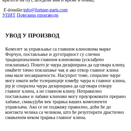
Е-пошта:
info@fortune-parts.com
УПИТ
Повезани производи
УВОД У ПРОИЗВОД
Комплет за управљање са главним клиновима марке
Форчун, постављање и дуготрајност су слични
традиционалним главним клиновима (усклађено
поклапање). Пошто је чаура дизајнирана да одговара клину,
имаћете тачно поклапање чак и ако отвор главног клина
има мале несавршености. Насупрот томе, спиралне чауре
могу имати веће толеранције између чаура и главног клина,
јер је спирална чаура дизајнирана да одговара отвору
главног клина, а не главном клину. Неправилно
постављање и лабави клинови могу проузроковати прерано
хабање, смањујући век трајања ваших компоненти
управљача. Ако се не подмажу правилно, доћи ће до
контакта челика са челиком, што ће резултирати драстично
смањеним веком трајања главног клина.