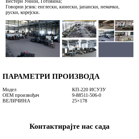
Вестерн Унион, Готовина;
Говорни језик: енглески, кинески, јапански, немачки,
руски, корејски.
ПАРАМЕТРИ ПРОИЗВОДА
Модел
КП-220 ИСУЗУ
ОЕМ произвођач
9-88511-506-0
ВЕЛИЧИНА
25×178
Контактирајте нас сада