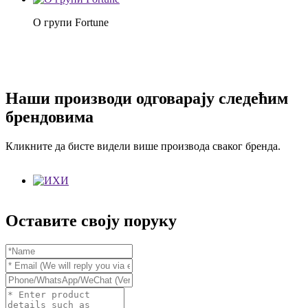
О групи Fortune
Наши производи одговарају следећим
брендовима
Кликните да бисте видели више производа сваког бренда.
Оставите своју поруку