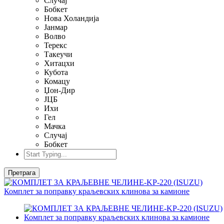
Случај
Бобкет
Нова Холандија
Јанмар
Волво
Терекс
Такеучи
Хитацхи
Кубота
Комацу
Џон-Дир
ЈЦБ
Ихи
Гел
Мачка
Случај
Бобкет
Претрага