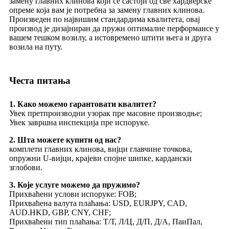
замену главних клинова који се састоји од све хардверске
опреме која вам је потребна за замену главних клинова.
Произведен по највишим стандардима квалитета, овај
производ је дизајниран да пружи оптималне перформансе у
вашем тешком возилу, а истовремено штити њега и друга
возила на путу.
Честа питања
1. Како можемо гарантовати квалитет?
Увек претпроизводни узорак пре масовне производње;
Увек завршна инспекција пре испоруке.
2. Шта можете купити од нас?
комплети главних клинова, вијци главчине точкова,
опружни U-вијци, крајеви спојне шипке, кардански
зглобови.
3. Које услуге можемо да пружимо?
Прихваћени услови испоруке: FOB;
Прихваћена валута плаћања: USD, EURJPY, CAD,
AUD.HKD, GBP, CNY, CHF;
Прихваћени тип плаћања: Т/Т, Л/Ц, Д/П, Д/А, ПаиПал,