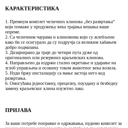
КАРАКТЕРИСТИКА
1. Премиум комплет челичних клинова „без развртања“
који помаже у продужењу века трајања вешања ваше
опреме.
2. Са челичним чаурама и клиновима који су жлебљени
како би се осигурало да су подручја са великим хабањем
добро подмазана.
3. Дизајнирано да траје до четири пута дуже од
оригиналних или резервних краљевских клинова.
4. Направљено да издржи стално окретање и ударање на
зглоб управљача и осовину током животног века возила.
5. Нуди бржу инсталацију са мање застоја него код
развртања.
6. Омогућава једноставну, прецизну, поуздану и безбедну
замену краљевског клина изузетно лако.
ПРИЈАВА
За ваше потребе поправке и одржавања, нудимо комплет за