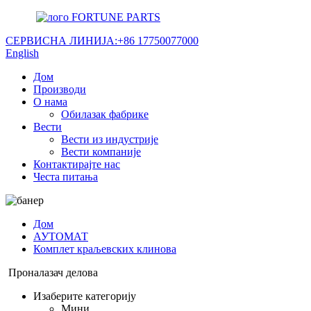
FORTUNE PARTS
СЕРВИСНА ЛИНИЈА:
+86 17750077000
English
Дом
Производи
О нама
Обилазак фабрике
Вести
Вести из индустрије
Вести компаније
Контактирајте нас
Честа питања
Дом
АУТОМАТ
Комплет краљевских клинова
Проналазач делова
Изаберите категорију
Мини