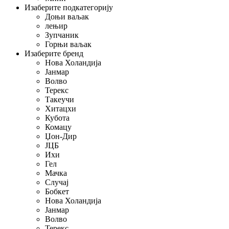
Изаберите подкатегорију
Доњи ваљак
лењир
Зупчаник
Горњи ваљак
Изаберите бренд
Нова Холандија
Јанмар
Волво
Терекс
Такеучи
Хитацхи
Кубота
Комацу
Џон-Дир
ЈЦБ
Ихи
Гел
Мачка
Случај
Бобкет
Нова Холандија
Јанмар
Волво
Терекс